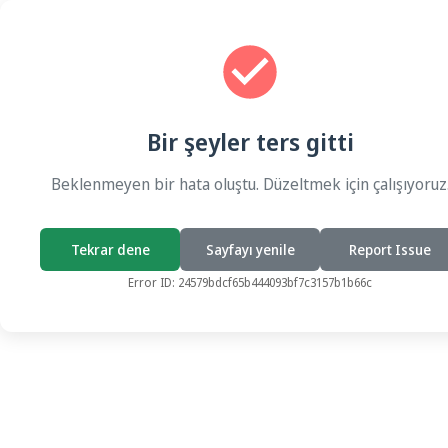
Bir şeyler ters gitti
Beklenmeyen bir hata oluştu. Düzeltmek için çalışıyoruz
Tekrar dene
Sayfayı yenile
Report Issue
Error ID:
24579bdcf65b444093bf7c3157b1b66c