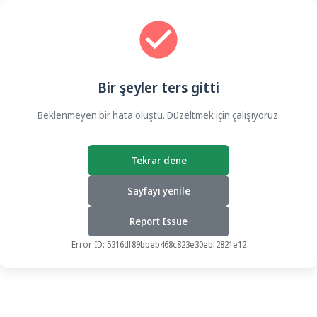
Bir şeyler ters gitti
Beklenmeyen bir hata oluştu. Düzeltmek için çalışıyoruz.
Tekrar dene
Sayfayı yenile
Report Issue
Error ID:
5316df89bbeb468c823e30ebf2821e12