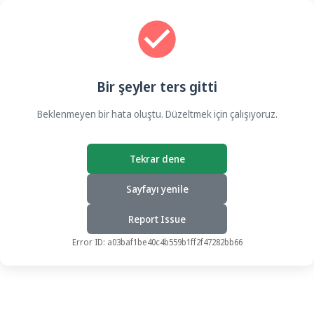
Bir şeyler ters gitti
Beklenmeyen bir hata oluştu. Düzeltmek için çalışıyoruz.
Tekrar dene
Sayfayı yenile
Report Issue
Error ID:
a03baf1be40c4b559b1ff2f47282bb66