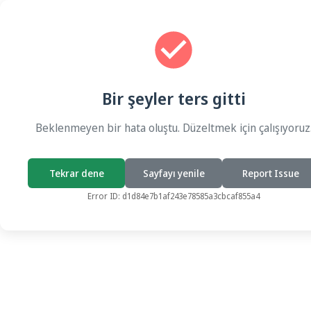
Bir şeyler ters gitti
Beklenmeyen bir hata oluştu. Düzeltmek için çalışıyoruz
Tekrar dene
Sayfayı yenile
Report Issue
Error ID:
d1d84e7b1af243e78585a3cbcaf855a4