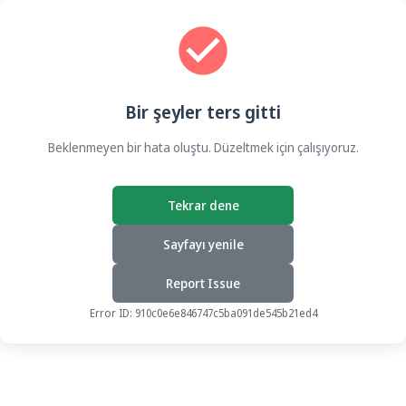
Bir şeyler ters gitti
Beklenmeyen bir hata oluştu. Düzeltmek için çalışıyoruz.
Tekrar dene
Sayfayı yenile
Report Issue
Error ID:
910c0e6e846747c5ba091de545b21ed4